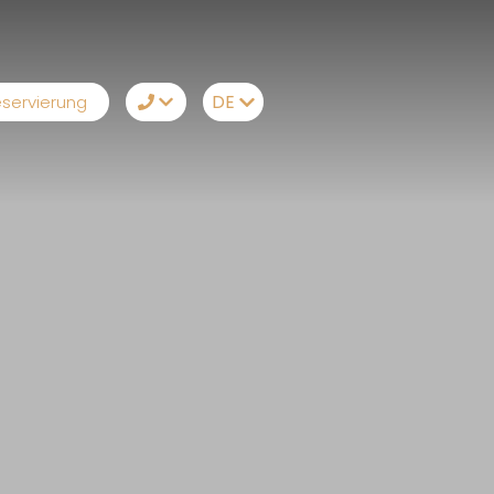
DE
servierung
TR
+90242 524 50 68
EN
Whatsapp
RU
Telegram
DE
Messenger
Wir rufen an
Email