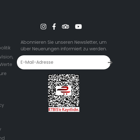
Abonnieren Sie unseren Newsletter, um
olitik
über Neuerungen informiert zu werden.
Vision,
 Werte
ure
cy
y
nd