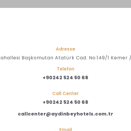
Adresse
Mahallesi Başkomutan Atatürk Cad. No:149/1 Kemer 
Telefon
+90242 524 50 68
Call Center
+90242 524 50 68
callcenter@aydinbeyhotels.com.tr
Email