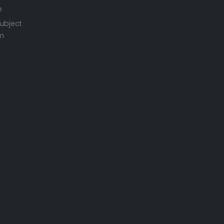
e
ubject
rm