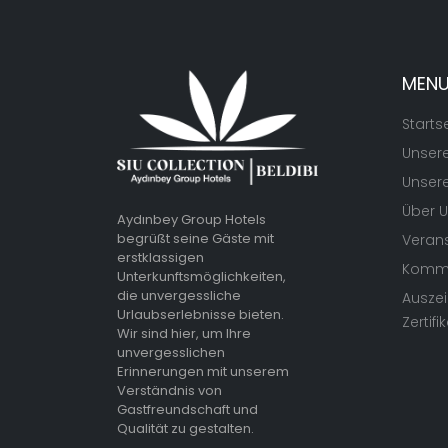
MEN
Starts
Unser
Unsere
Über 
Aydınbey Group Hotels
begrüßt seine Gäste mit
Veran
erstklassigen
Kommu
Unterkunftsmöglichkeiten,
die unvergessliche
Ausze
Urlaubserlebnisse bieten.
Zertifi
Wir sind hier, um Ihre
unvergesslichen
Erinnerungen mit unserem
Verständnis von
Gastfreundschaft und
Qualität zu gestalten.