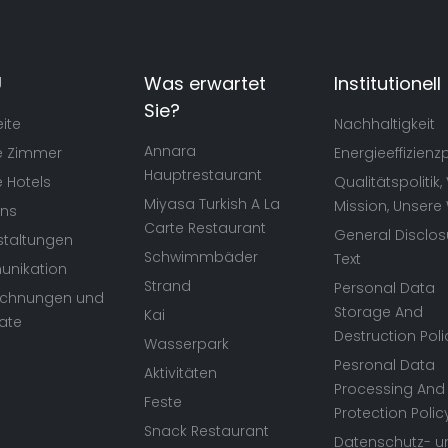
U
Was erwartet
Institutionell
Sie?
eite
Nachhaltigkeit
Annara
e Zimmer
Energieeffizienzp
Hauptrestaurant
 Hotels
Qualitätspolitik, 
Miyasa Turkish A La
Mission, Unsere
Uns
Carte Restaurant
General Disclos
staltungen
Schwimmbäder
Text
nikation
Strand
Personal Data
ichnungen und
Storage And
Kai
kate
Destruction Poli
Wasserpark
Pesronal Data
Aktivitäten
Processing And
Feste
Protection Polic
Snack Restaurant
Datenschutz- u