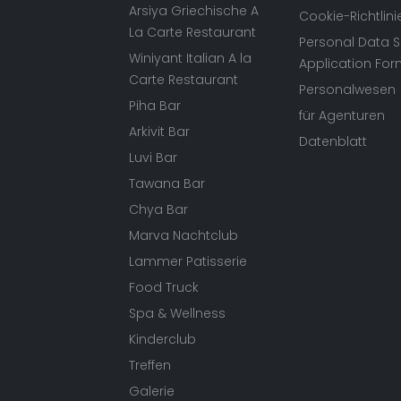
Arsiya Griechische A
Cookie-Richtlini
La Carte Restaurant
Personal Data S
Winiyant Italian A la
Application Fo
Carte Restaurant
Personalwesen
Piha Bar
für Agenturen
Arkivit Bar
Datenblatt
Luvi Bar
Tawana Bar
Chya Bar
Marva Nachtclub
Lammer Patisserie
Food Truck
Spa & Wellness
Kinderclub
Treffen
Galerie