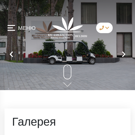
МЕНЮ
коммуникация
Whatsapp
Telegram
Messenger
давай позвоним
имейл
Галерея