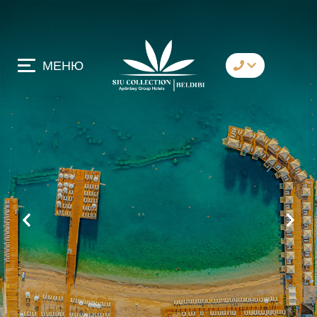
МЕНЮ
коммуникация
Whatsapp
Telegram
Messenger
давай позвоним
имейл