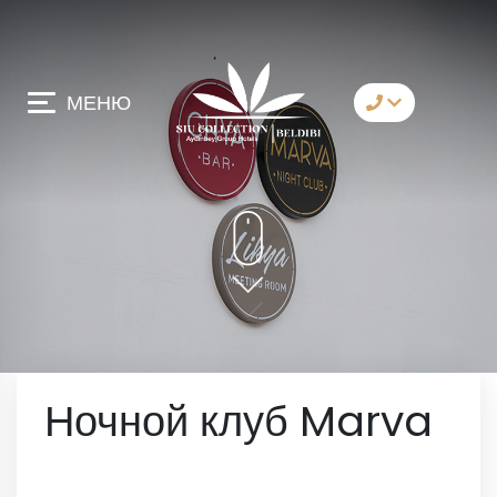
МЕНЮ
коммуникация
Whatsapp
Telegram
Messenger
давай позвоним
имейл
Ночной клуб Marva