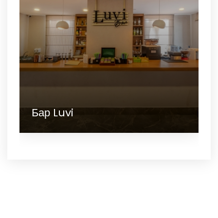
Бар Luvi
Спа и велнес