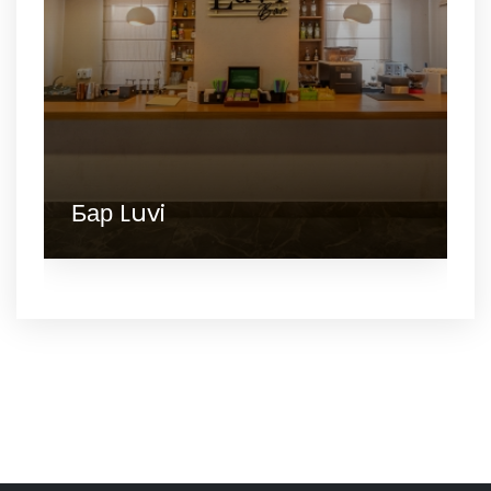
Бар Luvi
Спа и велнес