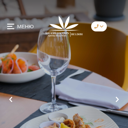
МЕНЮ
коммуникация
Whatsapp
Telegram
Messenger
давай позвоним
имейл