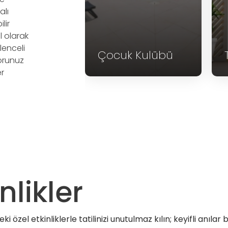
alı
lir
l olarak
lenceli
Çocuk Kulübü
Toplantı
forunuz
er
nlikler
ki özel etkinliklerle tatilinizi unutulmaz kılın; keyifli anılar 