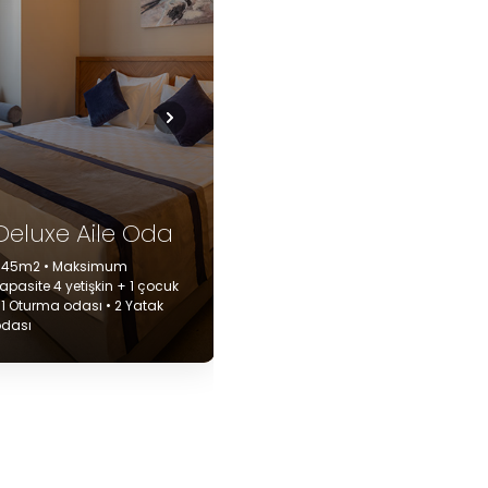
Grand Deluxe
Aile Oda
Superior Oda
• 48 m² • Maksimum
• 28 -30 m2 • Maksimu
kapasite 4 Yetişkin + 1 Bebek •
Kapasite • 3 Yetişkin • 1 
1 Salon • 1 Yatak Odası
Odası