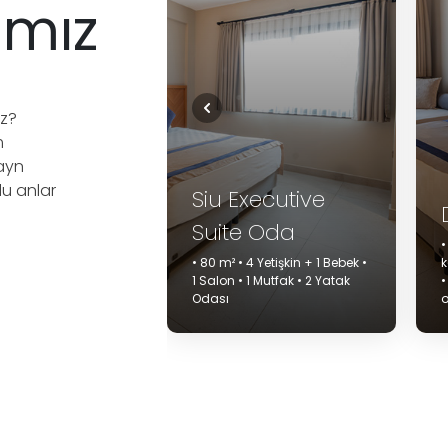
ımız
ız?
m
ayn
lu anlar
Siu Executive
Deluxe Aile Oda
Suite Oda
• 45m2 • Maksimum
• 80 m² • 4 Yetişkin + 1 Bebek •
kapasite 4 yetişkin + 1 çocuk
1 Salon • 1 Mutfak • 2 Yatak
• 1 Oturma odası • 2 Yatak
Odası
odası