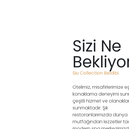
Sizi Ne
Bekliyo
Siu Collection Beldibi
Otelimiz, misafirlerimize eş
konaklama deneyimi sun
çeşitli hizmet ve olanakla
sunmaktadır. Şık
restoranlarımızda dünya
mutfağından lezzetler tad
modern spa merkezimiz