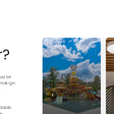
r?
siz bir
mak için
r
abilir,
de