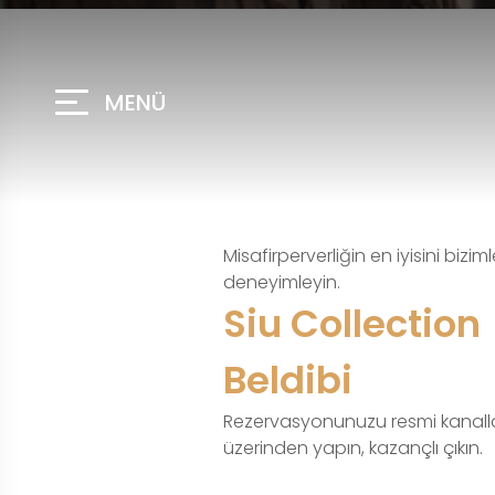
MENÜ
Misafirperverliğin en iyisini bizim
deneyimleyin.
Siu Collection
Beldibi
Rezervasyonunuzu resmi kanalla
üzerinden yapın, kazançlı çıkın.