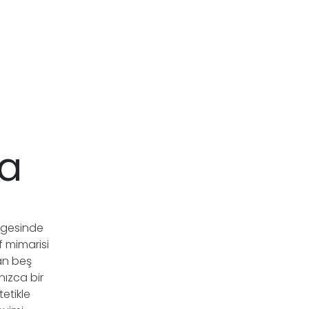
da
ölgesinde
f mimarisi
an beş
lnızca bir
etikle