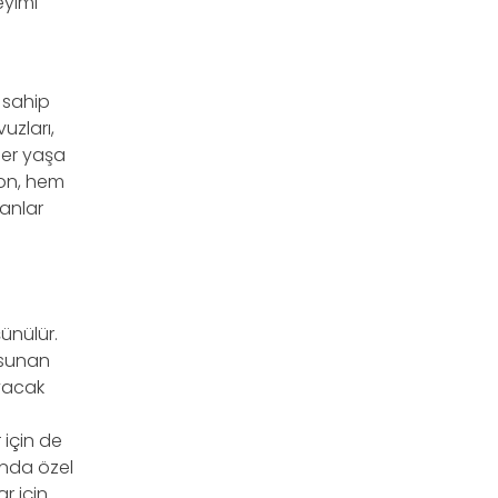
eyimi
 sahip
uzları,
her yaşa
ion, hem
 anlar
şünülür.
 sunan
ayacak
 için de
anda özel
r için