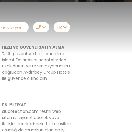
TR
zervasyon
TR
+90242 524 50 68
HIZLI ve GÜVENLİ SATIN ALMA
EN
Whatsapp
%100 güvenli ve hızlı satın alma
işlemi. Dolandırıcı acentelerden
RU
Telegram
uzak durun ve rezervasyonunuzu
doğrudan Aydınbey Group Hotels
DE
Messenger
ile güvence altına alın.
Sizi Arayalım
E-Posta
EN İYİ FİYAT
siucollection.com resmi web
sitemizi ziyaret ederek veya
iletişim merkezimizin bir temsilcisi
aracılığıyla mümkün olan en iyi