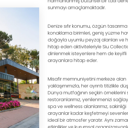
harmanlanmış bütünsel bir tatil den
sunmayı amaçlamaktadır.
Denize sıfır konumu, özgün tasarıma
konaklama birimleri, geniş yüzme hav
doğayla uyumlu peyzaj alanları ve 
hitap eden aktiviteleriyle Siu Collect
dinlenmek isteyenlere hem de keyifli
arayanlara hitap eder.
Misafir memnuniyetini merkeze alan
yaklaşımımızla, her ayrıntı titizlikle dü
Dünya mutfağının seçkin örneklerini
restoranlarımız, yenilenmenizi sağl
spa ve wellness alanlarımız, sakinliği
arayanlar kadar keşfetmeyi sevenler
ideal bir atmosfer yaratır. Aynı zam
etkinlikler ve kurumsal organizasyonla