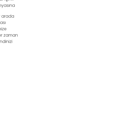
nyasına
ir arada
ası
nize
her zaman
ndinizi