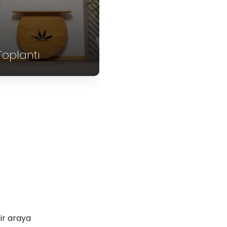
Arsiya Yunan A
La Carte
Miyasa Türk A
Restoran
Carte Restora
bir araya