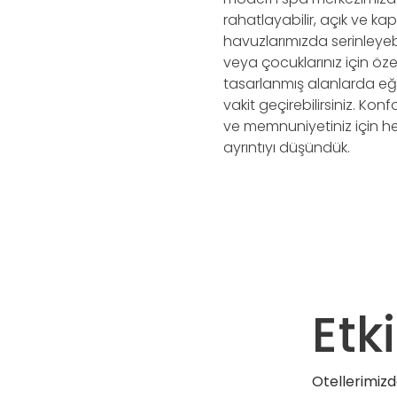
rahatlayabilir, açık ve kap
havuzlarımızda serinleyebi
veya çocuklarınız için öze
tasarlanmış alanlarda eğ
& Wellness
Galeri
vakit geçirebilirsiniz. Kon
ve memnuniyetiniz için h
ayrıntıyı düşündük.
Etki
Otellerimizde