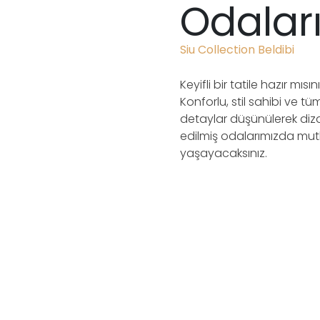
Odalar
Siu Collection Beldibi
Keyifli bir tatile hazır mısın
Konforlu, stil sahibi ve tü
detaylar düşünülerek diz
edilmiş odalarımızda mut
Aile Suit Oda
yaşayacaksınız.
rior Oda
• 60 m² • Maksimum
0 m2 • Maksimum
kapasite - 6 yetişkin + 1
 • 3 Yetişkin • 1 Yatak
Çocuk • 2 Salon • 1 Yatak
Odası