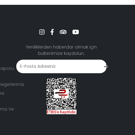
Yeniliklerden haberdar olmak için
bültenimize kaydolun.
 Raporu
eğerlerimiz
ma
lama Ve