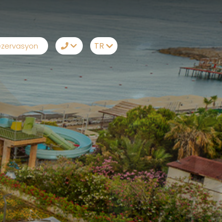
TR
zervasyon
TR
+90242 524 50 68
EN
Whatsapp
RU
Telegram
DE
Messenger
Sizi Arayalım
E-Posta