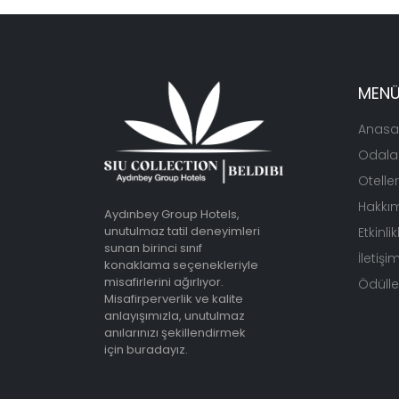
MEN
Anasa
Odala
Otelle
Hakkı
Aydınbey Group Hotels,
unutulmaz tatil deneyimleri
Etkinlik
sunan birinci sınıf
İletişi
konaklama seçenekleriyle
misafirlerini ağırlıyor.
Ödüller
Misafirperverlik ve kalite
anlayışımızla, unutulmaz
anılarınızı şekillendirmek
için buradayız.