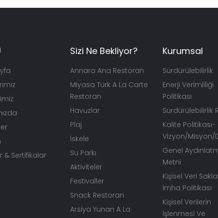
Ü
Sizi Ne Bekliyor?
Kurumsal
yfa
Annara Ana Restoran
Sürdürülebilirlik
rımız
Miyasa Türk A La Carte
Enerji Verimliliği
Restoran
Politikası
rimiz
Havuzlar
Sürdürülebilirlik
mızda
Plaj
Kalite Politikası-
ler
Vizyon/Misyon/D
İskele
m
Genel Aydınlat
Su Parkı
 & Sertifikalar
Metni
Aktiviteler
Kişisel Veri Sak
Festivaller
İmha Politikası
Snack Restoran
Kişisel Verilerin
Arsiya Yunan A La
İşlenmesi Ve