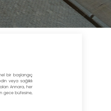
el bir başlangıç
din veya sağlıklı
r alan Annara, her
an gece büfesine,