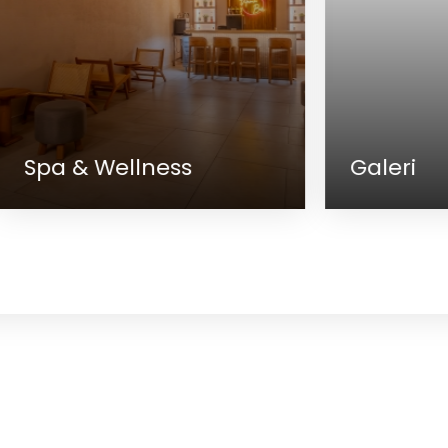
Galeri
Ç