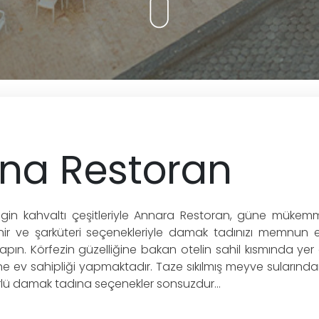
na Restoran
in kahvaltı çeşitleriyle Annara Restoran, güne mükemm
ir ve şarküteri seçenekleriyle damak tadınızı memnun e
 yapın. Körfezin güzelliğine bakan otelin sahil kısmında ye
ne ev sahipliği yapmaktadır. Taze sıkılmış meyve sularınd
ürlü damak tadına seçenekler sonsuzdur...